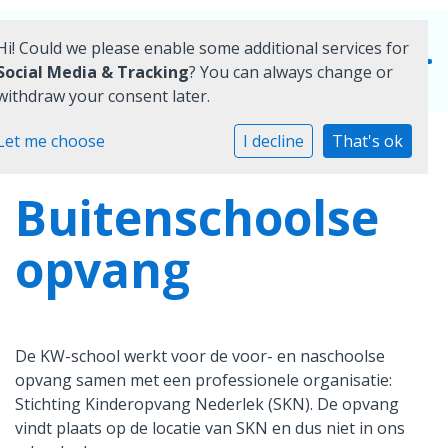
Hi! Could we please enable some additional services for
Social Media & Tracking
? You can always change or
withdraw your consent later.
Home
Let me choose
I decline
That's ok
Onze school
Buitenschoolse
Praktische informatie
opvang
Medezeggenschap
Vacatures
De KW-school werkt voor de voor- en naschoolse
Ik zoek een school
opvang samen met een professionele organisatie:
Stichting Kinderopvang Nederlek (SKN). De opvang
vindt plaats op de locatie van SKN en dus niet in ons